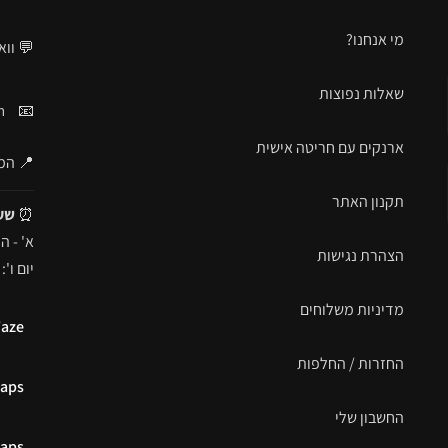
מי אנחנו?
💬 וו
שאלות נפוצות
m
📧
ארנקים עם חריטה אישית
📍 המרד 29, 
תקנון האתר
⏰
שע
א' - ה': 09:00 - 
הצהרת נגישות
יום ו': 09:00 - 16:00
מדיניות משלוחים
aze
החזרות / החלפות
e Maps
החשבון שלי
e Maps