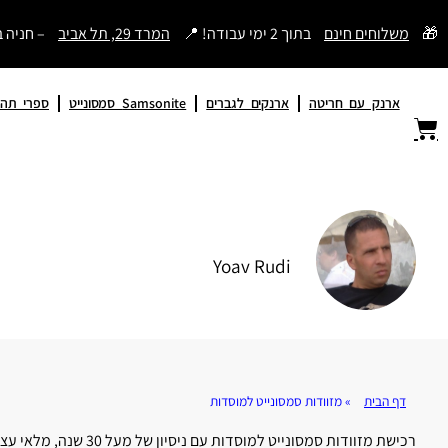
דילוג
🎁
משלוחים חינם
בתוך 2 ימי עבודה! 📍
המרד 29, תל אביב
– חניה 
לתוכן
ארנק עם חריטה
ארנקים לגברים
Samsonite סמסונייט
ספרי תהי
Yoav Rudi
דף הבית
»
מזוודות סמסונייט למוסדות
רכישת מזוודות סמסונייט למוסדות עם ניסיון של מעל 30 שנה, מלאי עצום, חריטה אישית, אספקה מהירה וייעוץ מקצועי ללא תחרות בישראל.