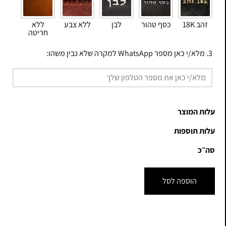
זהב 18K
כסף טהור
לבן
ללא צבע
ללא
חריטה
3. מלא/י כאן מספר WhatsApp למקרה שלא נבין משהו:
עלות המוצר
עלות תוספות
סה״כ
הוספה לסל