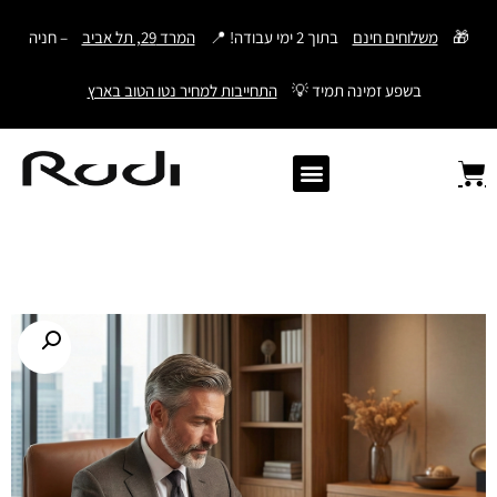
דילוג
🎁
משלוחים חינם
בתוך 2 ימי עבודה! 📍
המרד 29, תל אביב
– חניה
לתוכן
בשפע זמינה תמיד 💡
התחייבות למחיר נטו הטוב בארץ
Old Angler Italy
ספרי תהילים מעור
מתנות לגבר
ארנק עם חריטה
ארנקים לגברים
חגורות לגברים
Samsonite סמסונייט
American Tourister