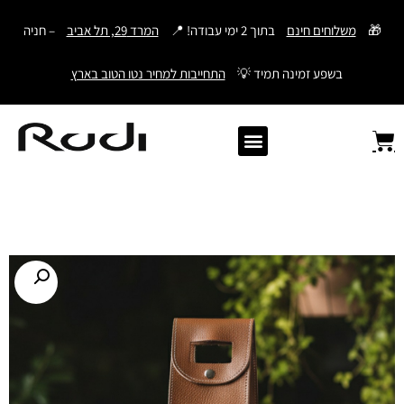
דילוג
🎁
משלוחים חינם
בתוך 2 ימי עבודה! 📍
המרד 29, תל אביב
– חניה
לתוכן
בשפע זמינה תמיד 💡
התחייבות למחיר נטו הטוב בארץ
Old Angler Italy
ספרי תהילים מעור
מתנות לגבר
ארנק עם חריטה
ארנקים לגברים
חגורות לגברים
Samsonite סמסונייט
American Tourister