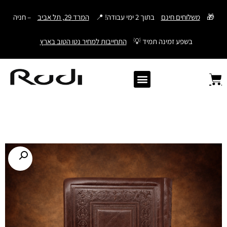
דילוג
🎁
משלוחים חינם
בתוך 2 ימי עבודה! 📍
המרד 29, תל אביב
– חניה
לתוכן
בשפע זמינה תמיד 💡
התחייבות למחיר נטו הטוב בארץ
Old Angler Italy
ספרי תהילים מעור
מתנות לגבר
ארנק עם חריטה
ארנקים לגברים
חגורות לגברים
Samsonite סמסונייט
American Tourister