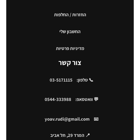
החזרות / החלפות
החשבון שלי
מדיניות פרטיות
צור קשר
📞 טלפון:
03-5171115
💬 וואטסאפ:
0544-333988
yoav.rudi@gmail.com
📧
📍 המרד 29, תל אביב