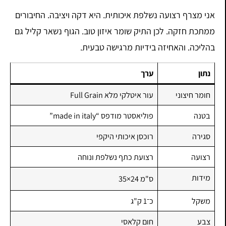
אני מצרף רצועה נשלפת איכותית. היא דקה ויציבה. החיבורים
ממתכת חזקה. לכן התיק שומר איזון טוב. הגוף נשאר קליל גם
בהליכה. והאחיזה בידיות מרגישה טבעית.
נתון
ערך
חומר חיצוני
עור איטלקי מלא Full Grain
בטנה
פוליאסטר מודפס “made in italy”
סגירה
רוכסן איכותי היקפי
רצועה
רצועת כתף נשלפת ונוחה
מידות
35×24 ס"מ
משקל
כ־1 ק"ג
צבע
חום קלאסי