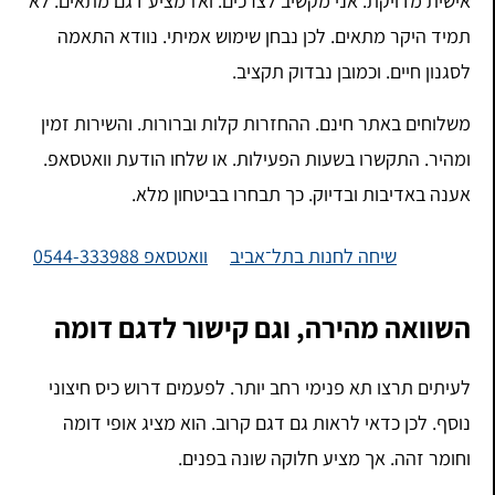
אישית מדויקת. אני מקשיב לצרכים. ואז מציע דגם מתאים. לא
תמיד היקר מתאים. לכן נבחן שימוש אמיתי. נוודא התאמה
לסגנון חיים. וכמובן נבדוק תקציב.
משלוחים באתר חינם. ההחזרות קלות וברורות. והשירות זמין
ומהיר. התקשרו בשעות הפעילות. או שלחו הודעת וואטסאפ.
אענה באדיבות ובדיוק. כך תבחרו בביטחון מלא.
שיחה לחנות בתל־אביב
וואטסאפ 0544-333988
השוואה מהירה, וגם קישור לדגם דומה
לעיתים תרצו תא פנימי רחב יותר. לפעמים דרוש כיס חיצוני
נוסף. לכן כדאי לראות גם דגם קרוב. הוא מציג אופי דומה
וחומר זהה. אך מציע חלוקה שונה בפנים.