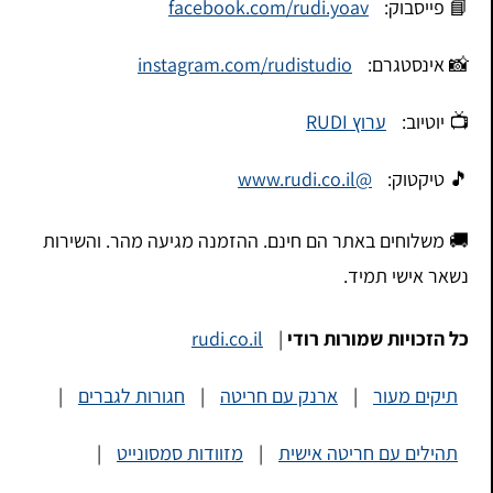
📘 פייסבוק:
facebook.com/rudi.yoav
📸 אינסטגרם:
instagram.com/rudistudio
📺 יוטיוב:
ערוץ RUDI
🎵 טיקטוק:
@www.rudi.co.il
🚚 משלוחים באתר הם חינם. ההזמנה מגיעה מהר. והשירות
נשאר אישי תמיד.
כל הזכויות שמורות רודי
|
rudi.co.il
תיקים מעור
|
ארנק עם חריטה
|
חגורות לגברים
|
תהילים עם חריטה אישית
|
מזוודות סמסונייט
|