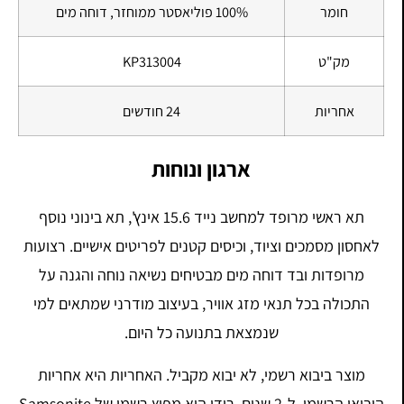
חומר
100% פוליאסטר ממוחזר, דוחה מים
מק"ט
KP313004
אחריות
24 חודשים
ארגון ונוחות
תא ראשי מרופד למחשב נייד 15.6 אינץ', תא בינוני נוסף
לאחסון מסמכים וציוד, וכיסים קטנים לפריטים אישיים. רצועות
מרופדות ובד דוחה מים מבטיחים נשיאה נוחה והגנה על
התכולה בכל תנאי מזג אוויר, בעיצוב מודרני שמתאים למי
שנמצאת בתנועה כל היום.
מוצר ביבוא רשמי, לא יבוא מקביל. האחריות היא אחריות
היבואן הרשמי, ל-2 שנים. רודי היא מפיץ רשמי של Samsonite