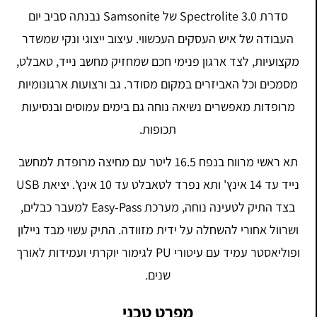
סדרת Spectrolite 3.0 של Samsonite נבנתה סביב יום
העבודה של איש העסקים העכשווי. עיצוב ייצוגי ונקי שמשדר
מקצועיות, לצד ארגון פנימי חכם שמחזיק מחשב נייד, טאבלט,
מסמכים וכל האביזרים במקום מסודר. גב ורצועות ארגונומיות
מרופדות מאפשרים נשיאה נוחה גם בימים עמוסים ובנסיעות
תכופות.
תא ראשי מרווח בנפח 16.5 ליטר עם מחיצה מרופדת למחשב
נייד עד 14 אינץ' ותא נפרד לטאבלט עד 10 אינץ'. יציאת USB
בצד התיק לטעינה נוחה, מערכת Easy-Pass למעבר כבלים,
ושרוול אחורי להשחלה על ידית מזוודה. התיק עשוי מבד ניילון
ופוליאסטר עמיד עם עיטורי PU לגימור יוקרתי ועמידות לאורך
שנים.
מפרט טכני