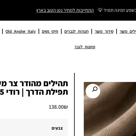
בשפע זמינה תמיד 💡
התחייבות למחיר נטו הטוב בארץ
לים מעור
סידור מעור
חגורות לגברים
תיקי נשים
Old Angler Italy
מתנות לגבר
תהילים מהודר צר מע
תפילת הדרך | רודי 5.5 * 4.5 ס״מ
138.00
₪
צבעים