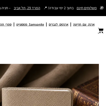
דילוג
🎁
משלוחים חינם
בתוך 2 ימי עבודה! 📍
המרד 29, תל אביב
– חניה 
לתוכן
ארנק עם חריטה
ארנקים לגברים
Samsonite סמסונייט
ספרי תהי