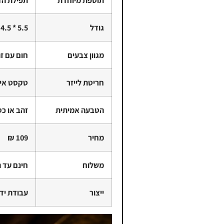
גודל
5.5 * 4.5 ס״מ
מגוון צבעים
חום עם זה
חריטת לייזר
טקסט איש
הטבעה אמיתית
זהב או כס
מחיר
109 ₪
משלוח
חינם עד 
ייצור
עבודת יד ב