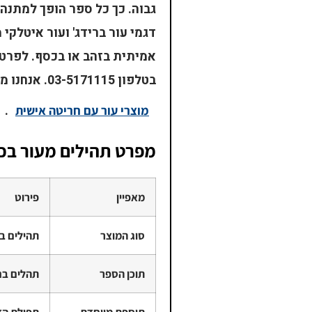
גבוה. כך כל ספר הופך למתנה 
דגמי עור ברידג' ועור איטלקי
אמיתית בזהב או בכסף. לפרט
בטלפון 03-5171115. אנחנו מתמחים שנים רבות גם ב
.
מוצרי עור עם חריטה אישית
מפרט תהילים מעור בכ
מאפיין
פירוט
סוג המוצר
תהילים ב
תוכן הספר
תהלים בח
תוספת מיוחדת
תפילת הד