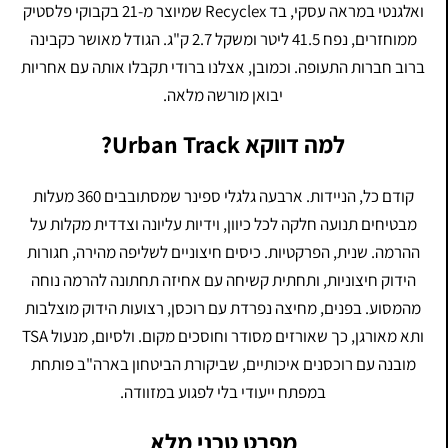
ואלגנטי במראה עסקי, בד Recyclex שמיוצר מ-21 בקבוקי פלסטיק
ממוחזרים, נפח 41.5 ליטר ומשקל 2.7 ק"ג. הגודל מאושר כקבינה
ברוב חברות התעופה. וכמובן, אצלנו ברודי תקבלו אותה עם אחריות
יבואן מורשה מלאה.
למה דווקא Urban Track?
קודם כל, הניידות. ארבעה גלגלי ספינר שמסתובבים 360 מעלות
מבטיחים תנועה חלקה לכל כיוון, וידיות עליונה וצדדית מקלות על
ההרמה. שנית, הפרקטיות. כיסים חיצוניים לשליפה מהירה, חגורות
הידוק חיצוניות, ותחתית קשיחה עם אחיזה תחתונה להרמה נוחה
מהמסוע. בפנים, מחיצה נפרדת עם רוכסן, רצועות הידוק מוצלבות
ותא מאורגן, כך שאורזים מסודר וחוסכים מקום. ולסיום, מנעול TSA
מובנה עם רוכסנים איכותיים, שביקורת הביטחון בארה"ב פותחת
במפתח ייעודי בלי לפגוע במזוודה.
מפרט טכני מלא