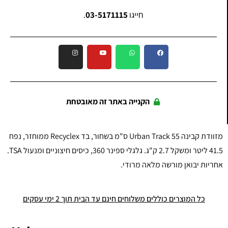
חייגו
03-5171115
.
הקנייה באתר זה מאובטחת
מזוודת קבינה Urban Track 55 ס"מ בשחור, בד Recyclex ממוחזר, נפח
41.5 ליטר ומשקל 2.7 ק"ג. גלגלי ספינר 360, כיסים חיצוניים ומנעול TSA.
אחריות יבואן מורשה מלאה מרודי.
כל המוצרים כוללים משלוחים חינם עד הבית תוך 2 ימי עסקים