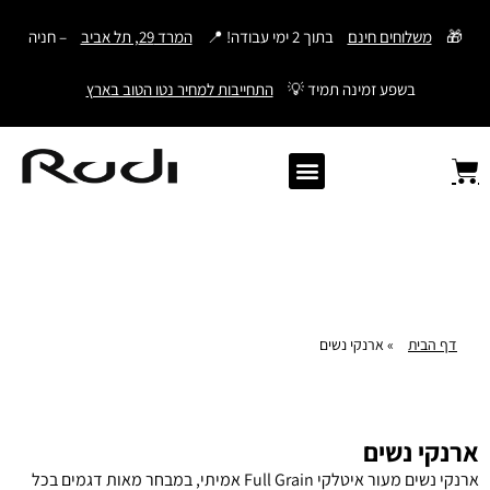
דילוג
🎁
משלוחים חינם
בתוך 2 ימי עבודה! 📍
המרד 29, תל אביב
– חניה
לתוכן
בשפע זמינה תמיד 💡
התחייבות למחיר נטו הטוב בארץ
Old Angler Italy
ספרי תהילים מעור
מתנות לגבר
ארנק עם חריטה
ארנקים לגברים
חגורות לגברים
Samsonite סמסונייט
American Tourister
דף הבית
»
ארנקי נשים
ארנקי נשים
ארנקי נשים מעור איטלקי Full Grain אמיתי, במבחר מאות דגמים בכל