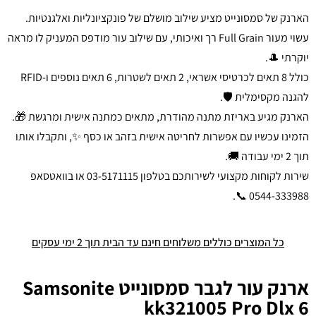
הארנק של סמסונייט מציע שילוב מושלם של פונקציונליות ואלגנטיות.
עשוי מעור Full Grain רך ואיכותי, עם שילוב עור מודפס המעניק לו מראה
יוקרתי 🎩.
כולל 8 תאים לכרטיסי אשראי, 2 תאים לשטרות, 6 תאים נוספים ו-RFID
להגנה מקסימלית 🛡️.
הארנק מגיע באריזת מתנה מהודרת, מתאים כמתנה אישית ומרגשת 🎁.
הזמינו עכשיו עם אפשרות לחריטה אישית בזהב או כסף ✨, ותקבלו אותו
תוך 2 ימי עבודה 🚚.
שירות לקוחות מקצועי לשירותכם בטלפון 03-5171115 או בוואטסאפ
0544-333988 📞.
כל המוצרים כוללים משלוחים חינם עד הבית תוך 2 ימי עסקים
ארנק עור לגבר סמסונייט Samsonite
kk321005 Pro Dlx 6