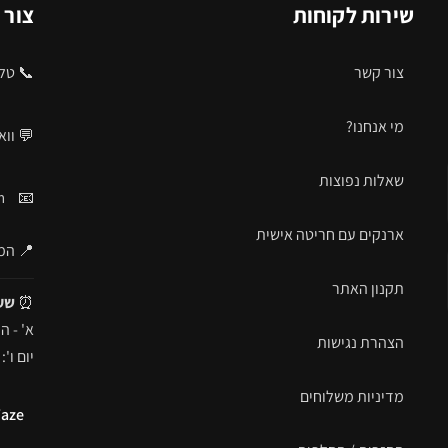
שירות לקוחות
צור 
צור קשר
📞 טלפ
מי אנחנו?
💬 וו
שאלות נפוצות
m
📧
ארנקים עם חריטה אישית
📍 המרד 29, 
תקנון האתר
⏰
שע
א' - ה': 09:00 - 
הצהרת נגישות
יום ו': 09:00 - 16:00
מדיניות משלוחים
aze