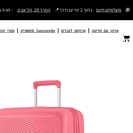
דילוג
🎁
משלוחים חינם
בתוך 2 ימי עבודה! 📍
המרד 29, תל אביב
– חניה 
לתוכן
ארנק עם חריטה
ארנקים לגברים
Samsonite סמסונייט
ספרי תהי