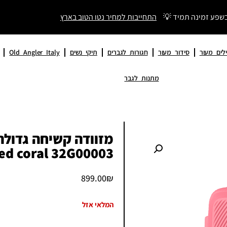
בשפע זמינה תמיד 💡
התחייבות למחיר נטו הטוב בארץ
לים מעור
סידור מעור
חגורות לגברים
תיקי נשים
Old Angler Italy
מתנות לגבר
ed coral 32G00003
899.00
₪
המלאי אזל