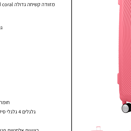
מזוודה ק
גו
חומר 
גלגלים 4 גלגלי סיליקון כפולים רב כיווניים (ספינר-360 מעלות)
רצועות אלסטיות פני