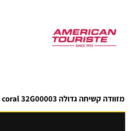
מזוודה קשיחה גדולה 78cm/"28 American Tourister Soundbox kissed coral 32G00003