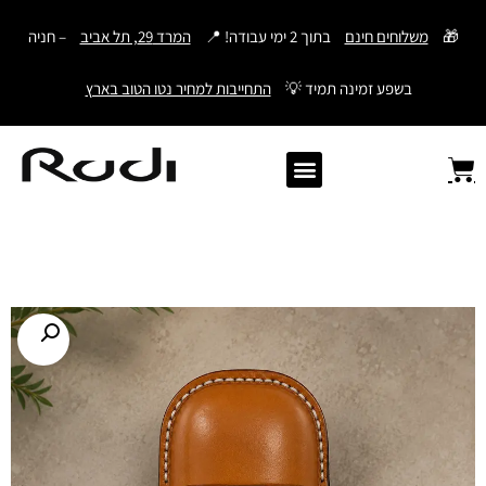
דילוג
🎁
משלוחים חינם
בתוך 2 ימי עבודה! 📍
המרד 29, תל אביב
– חניה
לתוכן
בשפע זמינה תמיד 💡
התחייבות למחיר נטו הטוב בארץ
Old Angler Italy
ספרי תהילים מעור
מתנות לגבר
ארנק עם חריטה
ארנקים לגברים
חגורות לגברים
Samsonite סמסונייט
American Tourister