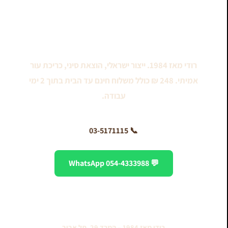
רוצים להזמין ספר תהילים עברית רוסית?
רודי מאז 1984. ייצור ישראלי, הוצאת סיני, כריכת עור
אמיתי. 248 ₪ כולל משלוח חינם עד הבית בתוך 2 ימי
עבודה.
📞 03-5171115
💬 WhatsApp 054-4333988
✉️ צור קשר
רודי מאז 1984 – המרד 29, תל אביב