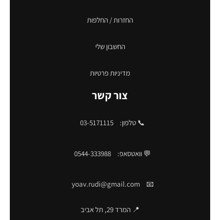
החזרות / החלפות
החשבון שלי
מדיניות פרטיות
צור קשר
📞 טלפון:
03-5171115
💬 וואטסאפ:
0544-333988
yoav.rudi@gmail.com
📧
📍 המרד 29, תל אביב