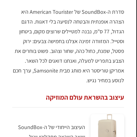
סדרת ה-SoundBox של American Tourister היא
הצהרה אופנתית והבטחה לנסיעה בלי דאגות. הדגם
הגדול, 77 ס"מ, נבנה למטיילים שרוצים מקום, ביטחון
וסטייל. המזוודה זמינה אצלנו בחמישה צבעים: ירוק
פסטל, שמנת, כחול כהה, שחור וצהוב. פשוט בוחרים את
הצבע בתפריט למעלה, ואנחנו דואגים לכל השאר.
אמריקן טוריסטר היא מותג מבית Samsonite, ערך חכם
לנוסע במחיר נגיש.
עיצוב בהשראת עולם המוזיקה
העיצוב הייחודי של ה-SoundBox
שואב השראה מתקליטי ויניל